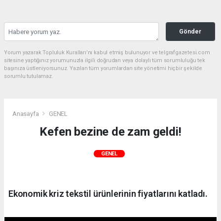
Gönder
Yorum yazarak Topluluk Kuralları’nı kabul etmiş bulunuyor ve telgrafgazetesi.com
sitesine yaptığınız yorumunuzla ilgili doğrudan veya dolaylı tüm sorumluluğu tek
başınıza üstleniyorsunuz. Yazılan tüm yorumlardan site yönetimi hiçbir şekilde
sorumlu tutulamaz.
Anasayfa
GENEL
Kefen bezine de zam geldi!
GENEL
Ekonomik kriz tekstil ürünlerinin fiyatlarını katladı.