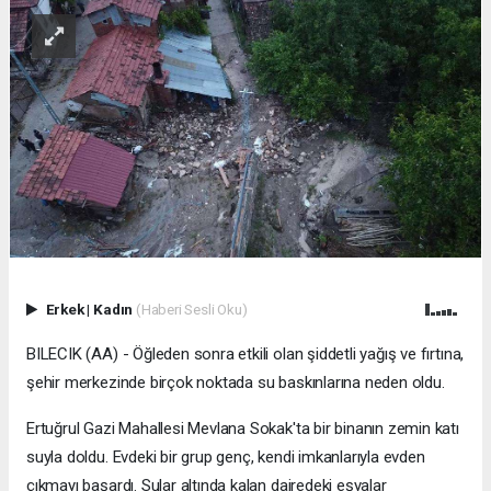
Erkek
|
Kadın
(Haberi Sesli Oku)
BILECIK (AA) - Öğleden sonra etkili olan şiddetli yağış ve fırtına,
şehir merkezinde birçok noktada su baskınlarına neden oldu.
Ertuğrul Gazi Mahallesi Mevlana Sokak'ta bir binanın zemin katı
suyla doldu. Evdeki bir grup genç, kendi imkanlarıyla evden
çıkmayı başardı. Sular altında kalan dairedeki eşyalar