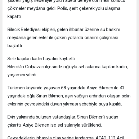
şiddetli yağış nedeniyle yolun adeta dereye dönmesi sonucu
çökmeler meydana geldi. Polis, şerit çekerek yolu ulaşıma
kapattı.
Bilecik Belediyesi ekipleri, gelen ihbarlar üzerine su baskını
meydana gelen evler ile çöken yollarda onarım çalışması
başlattı.
Sele kapılan kadın hayatını kaybetti
Bilecik'in Gölpazarı ilçesinde oğluyla sel sularına kapılan kadın,
yaşamını yitirdi.
Türkmen köyünde yaşayan 68 yaşındaki Asiye Bikmen ile 41
yaşındaki oğlu Sinan Bikmen, aşırı yağışın ardından oluşan selin
evlerinin çevresindeki duvarı yıkması sebebiyle suya kapıldı.
Evin yakınında bulunan vatandaşlar, Sinan Bikmen'i sudan
çıkarttı. Asiye Bikmen ise sel sularıyla sürüklendi.
Çevredekilerin ihbarıyla olay yerine jandarma, AFAD, 112 Acil