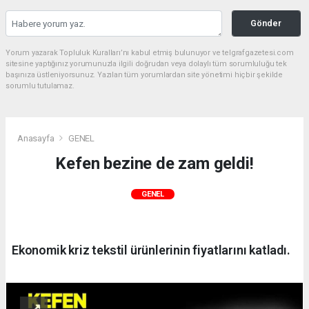
Gönder
Yorum yazarak Topluluk Kuralları’nı kabul etmiş bulunuyor ve telgrafgazetesi.com
sitesine yaptığınız yorumunuzla ilgili doğrudan veya dolaylı tüm sorumluluğu tek
başınıza üstleniyorsunuz. Yazılan tüm yorumlardan site yönetimi hiçbir şekilde
sorumlu tutulamaz.
Anasayfa
GENEL
Kefen bezine de zam geldi!
GENEL
Ekonomik kriz tekstil ürünlerinin fiyatlarını katladı.