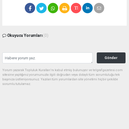
Okuyucu Yorumları
(0)
Gönder
Yorum yazarak Topluluk Kuralları’nı kabul etmiş bulunuyor ve telgrafgazetesi.com
sitesine yaptığınız yorumunuzla ilgili doğrudan veya dolaylı tüm sorumluluğu tek
başınıza üstleniyorsunuz. Yazılan tüm yorumlardan site yönetimi hiçbir şekilde
sorumlu tutulamaz.
haber paketi
haber scripti
haber yazılımı
Tüm hakları saklı tutulmaktadır.Copyright 2026©