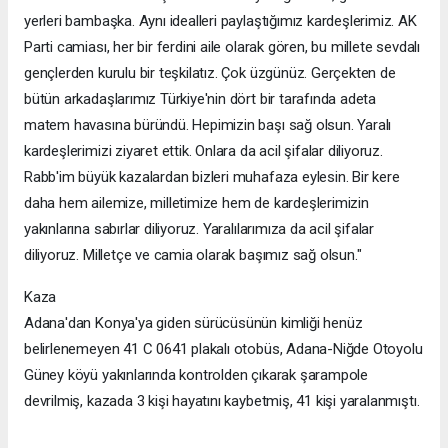
yerleri bambaşka. Aynı idealleri paylaştığımız kardeşlerimiz. AK
Parti camiası, her bir ferdini aile olarak gören, bu millete sevdalı
gençlerden kurulu bir teşkilatız. Çok üzgünüz. Gerçekten de
bütün arkadaşlarımız Türkiye'nin dört bir tarafında adeta
matem havasına büründü. Hepimizin başı sağ olsun. Yaralı
kardeşlerimizi ziyaret ettik. Onlara da acil şifalar diliyoruz.
Rabb'im büyük kazalardan bizleri muhafaza eylesin. Bir kere
daha hem ailemize, milletimize hem de kardeşlerimizin
yakınlarına sabırlar diliyoruz. Yaralılarımıza da acil şifalar
diliyoruz. Milletçe ve camia olarak başımız sağ olsun."
Kaza
Adana'dan Konya'ya giden sürücüsünün kimliği henüz
belirlenemeyen 41 C 0641 plakalı otobüs, Adana-Niğde Otoyolu
Güney köyü yakınlarında kontrolden çıkarak şarampole
devrilmiş, kazada 3 kişi hayatını kaybetmiş, 41 kişi yaralanmıştı.