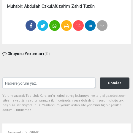
Muhabir: Abdullah Özkul,Müzahim Zahid Tüzün
Okuyucu Yorumları
(0)
Gönder
Yorum yazarak Topluluk Kuralları’nı kabul etmiş bulunuyor ve telgrafgazetesi.com
sitesine yaptığınız yorumunuzla ilgili doğrudan veya dolaylı tüm sorumluluğu tek
başınıza üstleniyorsunuz. Yazılan tüm yorumlardan site yönetimi hiçbir şekilde
sorumlu tutulamaz.
Anasayfa
GENEL