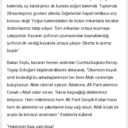
bakımda, üç kardeşimiz de burada yoğun bakımda. Toplamda
28 kardeşimiz gözlem altında. Diğerlerinin hayati tehlikesi söz
konusu değil. Yoğun bakımdakileri de bütün imkanlarla beraber
doktorlarımız takip ediyor. Tüm imkanları ortaya koymaya
çalışıyorlar. Kazanın şoförün uyumasından kaynaklandığı,
şoförün ilk verdiği beyanda ortaya çıkıyor. Elbette ki acımız
büyük."
Bakan Soylu, kazanın hemen ardından Cumhurbaşkanı Recep
Tayyip Erdoğan'ı bilgilendirdiklerini aktararak, "Ülkemizin büyük
ümit beslediği bu arkadaşlarımızın her birini Allah cennetiyle
buluştursun. Allah rahmet eylesin. Ailelerine, AK Parti ailemize
Cenab-ı Allah sabır versin. Tekrar başsağlığı dileklerimizi
iletiyoruz. Hem milletimizin hem AK Parti Gençlik Kolları'mızın
hem de ailelerinin ve yakınlarının başı sağ olsun. Allah böyle bir
acıyla da kimseyi sınamasın." ifadelerini kullandı.
"Hepimizin başı sağ olsun"