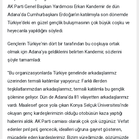
AK Parti Genel Başkan Yardımcısı Erkan Kandemir de dün
Adana'da Cumhurbaşkanı Erdoğan'ın katılımıyla son dönemde
Türkiye'deki en güzel gençlik buluşmasının çok büyük coşku ve
heyecanla yapıldığını söyledi.
Gençlerin Türkiye'nin dört bir tarafından bu coşkuya ortak
olmak için Adana'ya geldiklerini belirten Kandemir, sözlerini
şöyle tamamladı:
"Bu organizasyonlarda Türkiye genelinde arkadaşlarımız
üzerinden temsili katılımlar yapıyoruz. Farklı illerden
teşkilatlarımızdan arkadaşlarımız, temsili katılımla bu gençlik
şölenine geliyor. Dün de Adana'da 81 vilayetten arkadaşlarımız
vardı. Maalesef gece yola çıkan Konya Selçuk Üniversitesi'nde
okuyan genç kardeşlerimizin olduğu otobüsün kaza yaptığı
haberini aldık. AK Parti camiası olarak çok çok üzgünüz. Vefat
edenler pırıl pırıl, gencecik, idealleri uğruna gayret gösteren,
mücadele eden kardeşlerimiz. Bizim yüreğimizde, gözümüzde