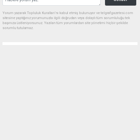
Yorum yazarak Topluluk Kuralları’nı kabul etmiş bulunuyor ve telgrafgazetesi.com
sitesine yaptığınız yorumunuzla ilgili doğrudan veya dolaylı tüm sorumluluğu tek
başınıza üstleniyorsunuz. Yazılan tüm yorumlardan site yönetimi hiçbir şekilde
sorumlu tutulamaz.
Anasayfa
5 DAKİKA KALDIN FAZIL KASAP!
(TG) - Telgraf Gazetesi |
Dün akşam saatlerinde Emet’in Küreci Köyü’nde
çıkan yangından sonra eleştirilerde bulunan CHP
Kütahya Milletvekili Ali Fazıl Kasap’a vatandaşların
tepkilerinin yanı sıra bir tepki de AK Parti Kütahya
Milletvekili İshak Gazel’den geldi.