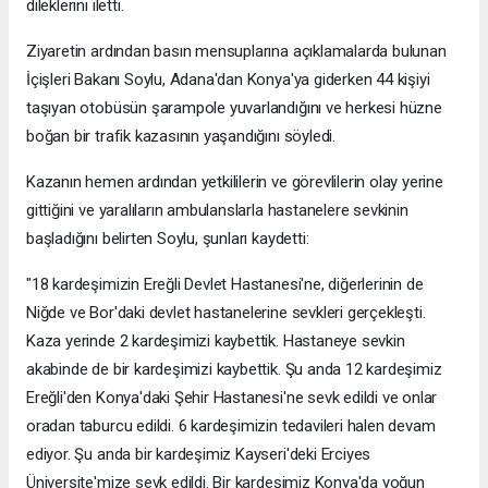
dileklerini iletti.
Ziyaretin ardından basın mensuplarına açıklamalarda bulunan
İçişleri Bakanı Soylu, Adana'dan Konya'ya giderken 44 kişiyi
taşıyan otobüsün şarampole yuvarlandığını ve herkesi hüzne
boğan bir trafik kazasının yaşandığını söyledi.
Kazanın hemen ardından yetkililerin ve görevlilerin olay yerine
gittiğini ve yaralıların ambulanslarla hastanelere sevkinin
başladığını belirten Soylu, şunları kaydetti:
"18 kardeşimizin Ereğli Devlet Hastanesi'ne, diğerlerinin de
Niğde ve Bor'daki devlet hastanelerine sevkleri gerçekleşti.
Kaza yerinde 2 kardeşimizi kaybettik. Hastaneye sevkin
akabinde de bir kardeşimizi kaybettik. Şu anda 12 kardeşimiz
Ereğli'den Konya'daki Şehir Hastanesi'ne sevk edildi ve onlar
oradan taburcu edildi. 6 kardeşimizin tedavileri halen devam
ediyor. Şu anda bir kardeşimiz Kayseri'deki Erciyes
Üniversite'mize sevk edildi. Bir kardeşimiz Konya'da yoğun