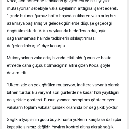
Koca, son dönemde tedbirlerin gevşemesi ve hızlı yayılan
mutasyonlar sebebiyle vaka sayılarının arttığına işaret ederek,
"İçinde bulunduğumuz hafta başından itibaren vaka artış hızı
azalmaya başlamış ve gelecek günlerde düşüşe geçeceği
öngörülmektedir. Vaka sayılarında hedeflenen düşüşün
sağlanamaması halinde tedbirlerin sıkılaştırılması
değerlendirilmiştir." diye konuştu.
Mutasyonların vaka artış hızında etkili olduğunun ve hasta
etmede daha güçsüz olmadığının altını çizen Koca, şöyle
devam etti:
"Ülkemizde en çok görülen mutasyon, İngiltere varyantı olarak
bilinen türdür. Bu varyant son günlerde ne kadar hızlı yayıldığını
acı şekilde gösterdi. Bunun yanında semptom göstermeyen
vakaların toplam vakalar içindeki oranında bir değişiklik yoktur.
Sağlık altyapısının gücü büyük hasta yüklerini karşılasa da hiçbir
kapasite sınırsız değildir. Yayılımı kontrol altına alarak sağlık