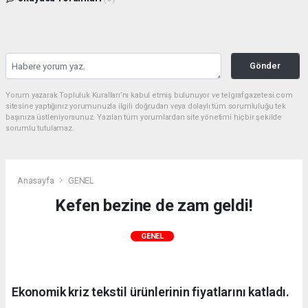
Gönder
Yorum yazarak Topluluk Kuralları’nı kabul etmiş bulunuyor ve telgrafgazetesi.com
sitesine yaptığınız yorumunuzla ilgili doğrudan veya dolaylı tüm sorumluluğu tek
başınıza üstleniyorsunuz. Yazılan tüm yorumlardan site yönetimi hiçbir şekilde
sorumlu tutulamaz.
Anasayfa
GENEL
Kefen bezine de zam geldi!
GENEL
Ekonomik kriz tekstil ürünlerinin fiyatlarını katladı.