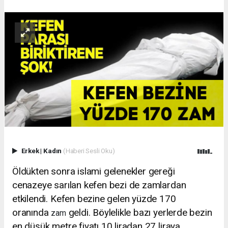
Erkek
|
Kadın
(Haberi Sesli Oku)
Öldükten sonra islami gelenekler gereği
cenazeye sarılan kefen bezi de zamlardan
etkilendi. Kefen bezine gelen yüzde 170
oranında
geldi. Böylelikle bazı yerlerde bezin
zam
en düşük metre fiyatı 10 liradan 27 liraya