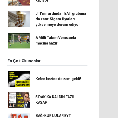
kaçıyor
JTI’nin ardından BAT grubuna
da zam: Sigara fiyatları
yükselmeye devam ediyor
A Millî Takım Venezuela
maçına hazır
En Çok Okunanlar
Kefen bezine de zam geldi!
5 DAKİKA KALDIN FAZIL
KASAP!
BAĞ-KUR'LULAR EYT