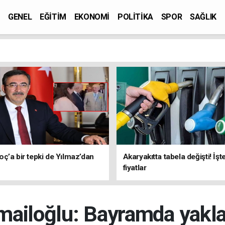
GENEL
EĞİTİM
EKONOMİ
POLİTİKA
SPOR
SAĞLIK
ç’a bir tepki de Yılmaz’dan
Akaryakıtta tabela değişti! İşt
fiyatlar
mailoğlu: Bayramda yakla