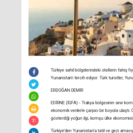
Türkiye sahil bölgelerindeki otellerin fahiş fi
Yunanistan'ı tercih ediyor. Türk turistler, Yun
ERDOĞAN DEMİR
EDİRNE (İGFA) - Trakya bölgesinin sınır komş
ekonomik verilerle çarpıcı bir boyuta ulaştı. 
gösterdiği yoğun ilgi, komşu ülke ekonomisin
Türkiye’den Yunanistan’a tatil ve gezi amacı