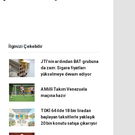
İlginizi Çekebilir
JTI’nin ardından BAT grubuna
da zam: Sigara fiyatları
yükselmeye devam ediyor
A Millî Takım Venezuela
maçına hazır
TOKİ 64 ilde 18 bin liradan
başlayan taksitlerle yaklaşık
20 bin konutu satışa çıkarıyor