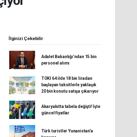
çıyor
İlginizi Çekebilir
Adalet Bakanlığı’ndan 15 bin
personel alımı
TOKİ 64 ilde 18 bin liradan
başlayan taksitlerle yaklaşık
20 bin konutu satışa çıkarıyor
Akaryakıtta tabela değişti! İşte
güncel fiyatlar
Türk turistler Yunanistan'a