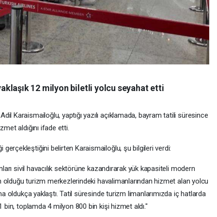
laşık 12 milyon biletli yolcu seyahat etti
il Karaismailoğlu, yaptığı yazılı açıklamada, bayram tatili süresince
met aldığını ifade etti.
rçekleştiğini belirten Karaismailoğlu, şu bilgileri verdi:
anları sivil havacılık sektörüne kazandırarak yük kapasiteli modern
oğun olduğu turizm merkezlerindeki havalimanlarından hizmet alan yolcu
ına oldukça yaklaştı. Tatil süresinde turizm limanlarımızda iç hatlarda
1 bin, toplamda 4 milyon 800 bin kişi hizmet aldı."