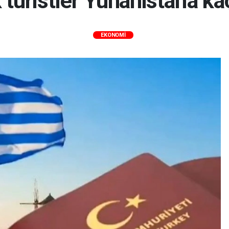
 turistler Yunanistan'a ka
EKONOMİ