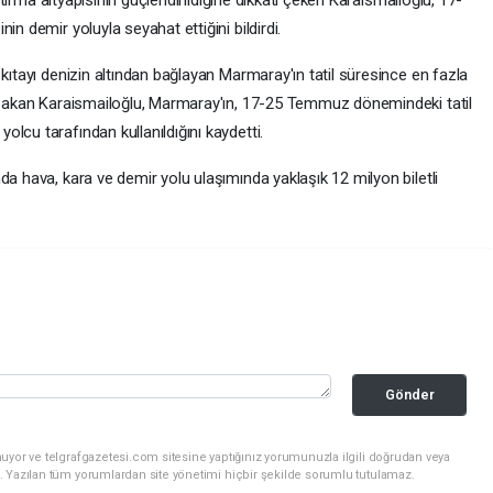
aştırma altyapısının güçlendirildiğine dikkati çeken Karaismailoğlu, 17-
in demir yoluyla seyahat ettiğini bildirdi.
 kıtayı denizin altından bağlayan Marmaray'ın tatil süresince en fazla
n Bakan Karaismailoğlu, Marmaray'ın, 17-25 Temmuz dönemindeki tatil
lcu tarafından kullanıldığını kaydetti.
da hava, kara ve demir yolu ulaşımında yaklaşık 12 milyon biletli
Gönder
uyor ve telgrafgazetesi.com sitesine yaptığınız yorumunuzla ilgili doğrudan veya
. Yazılan tüm yorumlardan site yönetimi hiçbir şekilde sorumlu tutulamaz.