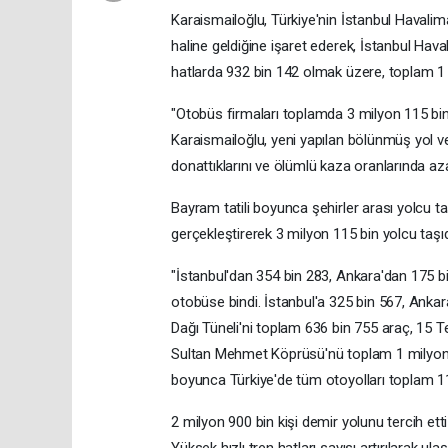
Karaismailoğlu, Türkiye'nin İstanbul Havalim
haline geldiğine işaret ederek, İstanbul Hav
hatlarda 932 bin 142 olmak üzere, toplam 1 m
"Otobüs firmaları toplamda 3 milyon 115 bin
Karaismailoğlu, yeni yapılan bölünmüş yol ve 
donattıklarını ve ölümlü kaza oranlarında aza
Bayram tatili boyunca şehirler arası yolcu t
gerçekleştirerek 3 milyon 115 bin yolcu taşıdı
"İstanbul'dan 354 bin 283, Ankara'dan 175 b
otobüse bindi. İstanbul'a 325 bin 567, Ankar
Dağı Tüneli'ni toplam 636 bin 755 araç, 15 
Sultan Mehmet Köprüsü'nü toplam 1 milyon 85
boyunca Türkiye'de tüm otoyolları toplam 11
2 milyon 900 bin kişi demir yolunu tercih etti