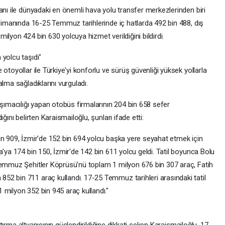
anı ile dünyadaki en önemli hava yolu transfer merkezlerinden biri
alimanında 16-25 Temmuz tarihlerinde iç hatlarda 492 bin 488, dış
ilyon 424 bin 630 yolcuya hizmet verildiğini bildirdi.
 yolcu taşıdı"
otoyollar ile Türkiye'yi konforlu ve sürüş güvenliği yüksek yollarla
lma sağladıklarını vurguladı.
aşımacılığı yapan otobüs firmalarının 204 bin 658 sefer
ğını belirten Karaismailoğlu, şunları ifade etti:
in 909, İzmir'de 152 bin 694 yolcu başka yere seyahat etmek için
a'ya 174 bin 150, İzmir'de 142 bin 611 yolcu geldi. Tatil boyunca Bolu
Temmuz Şehitler Köprüsü'nü toplam 1 milyon 676 bin 307 araç, Fatih
2 bin 711 araç kullandı. 17-25 Temmuz tarihleri arasındaki tatil
 milyon 352 bin 945 araç kullandı."