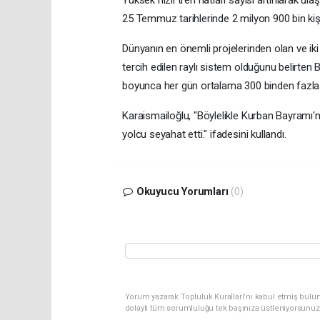
Yüksek hızlı tren hatları sayısı artırılarak ul
25 Temmuz tarihlerinde 2 milyon 900 bin kişin
Dünyanın en önemli projelerinden olan ve iki
tercih edilen raylı sistem olduğunu belirte
boyunca her gün ortalama 300 binden fazla yo
Karaismailoğlu, "Böylelikle Kurban Bayramı'n
yolcu seyahat etti." ifadesini kullandı.
Okuyucu Yorumları
(0)
Yorum yazarak Topluluk Kuralları’nı kabul etmiş bulun
dolaylı tüm sorumluluğu tek başınıza üstleniyorsunuz