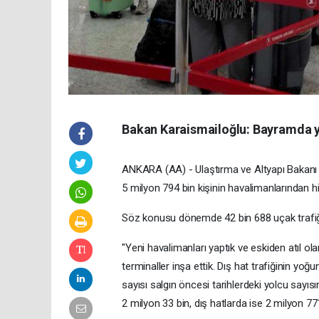
Bakan Karaismailoğlu: Bayramda yak
ANKARA (AA) - Ulaştırma ve Altyapı Bakanı Ad
5 milyon 794 bin kişinin havalimanlarından hiz
Söz konusu dönemde 42 bin 688 uçak trafiği ge
"Yeni havalimanları yaptık ve eskiden atıl ol
terminaller inşa ettik. Dış hat trafiğinin y
sayısı salgın öncesi tarihlerdeki yolcu sayıs
2 milyon 33 bin, dış hatlarda ise 2 milyon 77