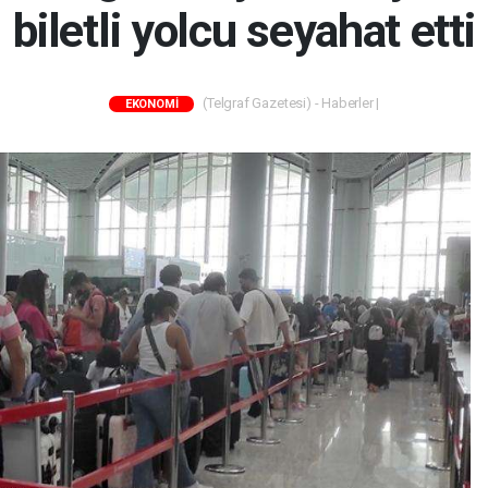
biletli yolcu seyahat etti
(Telgraf Gazetesi) - Haberler |
EKONOMİ