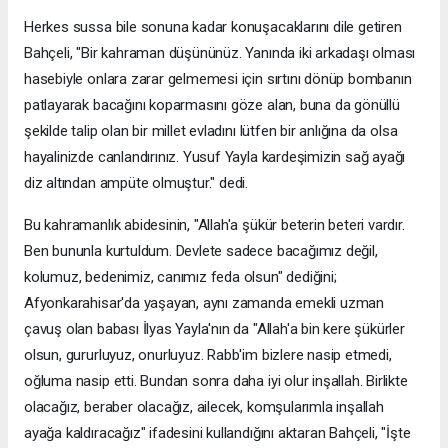
Herkes sussa bile sonuna kadar konuşacaklarını dile getiren
Bahçeli, "Bir kahraman düşününüz. Yanında iki arkadaşı olması
hasebiyle onlara zarar gelmemesi için sırtını dönüp bombanın
patlayarak bacağını koparmasını göze alan, buna da gönüllü
şekilde talip olan bir millet evladını lütfen bir anlığına da olsa
hayalinizde canlandırınız. Yusuf Yayla kardeşimizin sağ ayağı
diz altından ampüte olmuştur." dedi.
Bu kahramanlık abidesinin, "Allah'a şükür beterin beteri vardır.
Ben bununla kurtuldum. Devlete sadece bacağımız değil,
kolumuz, bedenimiz, canımız feda olsun" dediğini;
Afyonkarahisar'da yaşayan, aynı zamanda emekli uzman
çavuş olan babası İlyas Yayla'nın da "Allah'a bin kere şükürler
olsun, gururluyuz, onurluyuz. Rabb'im bizlere nasip etmedi,
oğluma nasip etti. Bundan sonra daha iyi olur inşallah. Birlikte
olacağız, beraber olacağız, ailecek, komşularımla inşallah
ayağa kaldıracağız" ifadesini kullandığını aktaran Bahçeli, "İşte