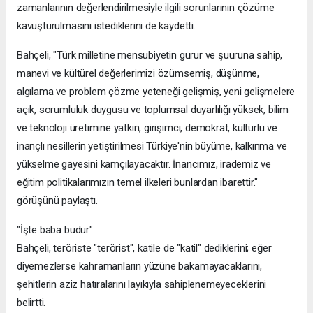
zamanlarının değerlendirilmesiyle ilgili sorunlarının çözüme
kavuşturulmasını istediklerini de kaydetti.
Bahçeli, "Türk milletine mensubiyetin gurur ve şuuruna sahip,
manevi ve kültürel değerlerimizi özümsemiş, düşünme,
algılama ve problem çözme yeteneği gelişmiş, yeni gelişmelere
açık, sorumluluk duygusu ve toplumsal duyarlılığı yüksek, bilim
ve teknoloji üretimine yatkın, girişimci, demokrat, kültürlü ve
inançlı nesillerin yetiştirilmesi Türkiye'nin büyüme, kalkınma ve
yükselme gayesini kamçılayacaktır. İnancımız, irademiz ve
eğitim politikalarımızın temel ilkeleri bunlardan ibarettir."
görüşünü paylaştı.
"İşte baba budur"
Bahçeli, teröriste "terörist", katile de "katil" dediklerini; eğer
diyemezlerse kahramanların yüzüne bakamayacaklarını,
şehitlerin aziz hatıralarını layıkıyla sahiplenemeyeceklerini
belirtti.