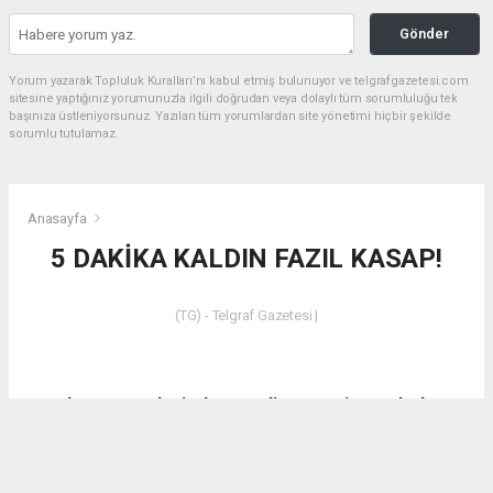
Gönder
Yorum yazarak Topluluk Kuralları’nı kabul etmiş bulunuyor ve telgrafgazetesi.com
sitesine yaptığınız yorumunuzla ilgili doğrudan veya dolaylı tüm sorumluluğu tek
başınıza üstleniyorsunuz. Yazılan tüm yorumlardan site yönetimi hiçbir şekilde
sorumlu tutulamaz.
Anasayfa
5 DAKİKA KALDIN FAZIL KASAP!
(TG) - Telgraf Gazetesi |
Dün akşam saatlerinde Emet’in Küreci Köyü’nde
çıkan yangından sonra eleştirilerde bulunan CHP
Kütahya Milletvekili Ali Fazıl Kasap’a vatandaşların