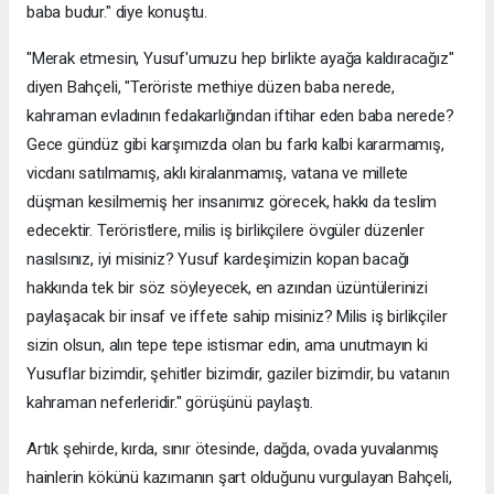
baba budur." diye konuştu.
"Merak etmesin, Yusuf'umuzu hep birlikte ayağa kaldıracağız"
diyen Bahçeli, "Teröriste methiye düzen baba nerede,
kahraman evladının fedakarlığından iftihar eden baba nerede?
Gece gündüz gibi karşımızda olan bu farkı kalbi kararmamış,
vicdanı satılmamış, aklı kiralanmamış, vatana ve millete
düşman kesilmemiş her insanımız görecek, hakkı da teslim
edecektir. Teröristlere, milis iş birlikçilere övgüler düzenler
nasılsınız, iyi misiniz? Yusuf kardeşimizin kopan bacağı
hakkında tek bir söz söyleyecek, en azından üzüntülerinizi
paylaşacak bir insaf ve iffete sahip misiniz? Milis iş birlikçiler
sizin olsun, alın tepe tepe istismar edin, ama unutmayın ki
Yusuflar bizimdir, şehitler bizimdir, gaziler bizimdir, bu vatanın
kahraman neferleridir." görüşünü paylaştı.
Artık şehirde, kırda, sınır ötesinde, dağda, ovada yuvalanmış
hainlerin kökünü kazımanın şart olduğunu vurgulayan Bahçeli,