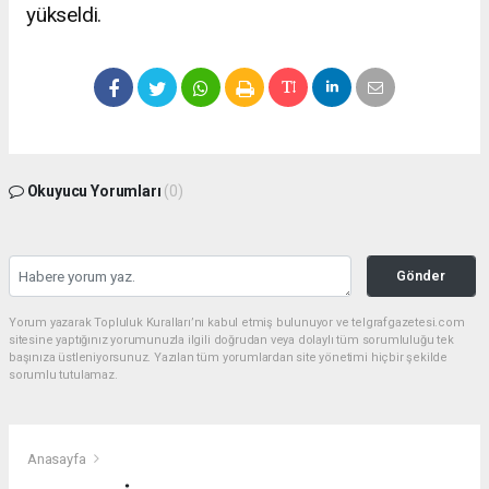
yükseldi.
Okuyucu Yorumları
(0)
Gönder
Yorum yazarak Topluluk Kuralları’nı kabul etmiş bulunuyor ve telgrafgazetesi.com
sitesine yaptığınız yorumunuzla ilgili doğrudan veya dolaylı tüm sorumluluğu tek
başınıza üstleniyorsunuz. Yazılan tüm yorumlardan site yönetimi hiçbir şekilde
sorumlu tutulamaz.
Anasayfa