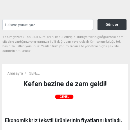
Gönder
Yorum yazarak Topluluk Kuralları’nı kabul etmiş bulunuyor ve telgrafgazetesi.com
sitesine yaptığınız yorumunuzla ilgili doğrudan veya dolaylı tüm sorumluluğu tek
başınıza üstleniyorsunuz. Yazılan tüm yorumlardan site yönetimi hiçbir şekilde
sorumlu tutulamaz.
Anasayfa
GENEL
Kefen bezine de zam geldi!
GENEL
Ekonomik kriz tekstil ürünlerinin fiyatlarını katladı.