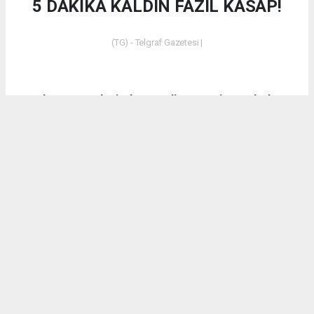
5 DAKİKA KALDIN FAZIL KASAP!
(TG) - Telgraf Gazetesi |
Dün akşam saatlerinde Emet’in Küreci Köyü’nde
çıkan yangından sonra eleştirilerde bulunan CHP
Kütahya Milletvekili Ali Fazıl Kasap’a vatandaşların
tepkilerinin yanı sıra bir tepki de AK Parti Kütahya
Milletvekili İshak Gazel’den geldi.