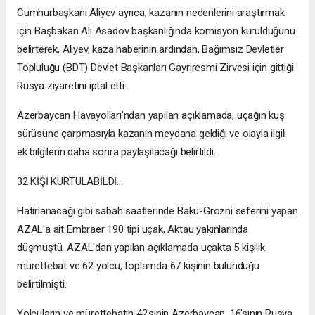
Cumhurbaşkanı Aliyev ayrıca, kazanın nedenlerini araştırmak
için Başbakan Ali Asadov başkanlığında komisyon kurulduğunu
belirterek, Aliyev, kaza haberinin ardından, Bağımsız Devletler
Topluluğu (BDT) Devlet Başkanları Gayriresmi Zirvesi için gittiği
Rusya ziyaretini iptal etti.
Azerbaycan Havayolları'ndan yapılan açıklamada, uçağın kuş
sürüsüne çarpmasıyla kazanın meydana geldiği ve olayla ilgili
ek bilgilerin daha sonra paylaşılacağı belirtildi.
32 KİŞİ KURTULABİLDİ...
Hatırlanacağı gibi sabah saatlerinde Bakü-Grozni seferini yapan
AZAL'a ait Embraer 190 tipi uçak, Aktau yakınlarında
düşmüştü. AZAL'dan yapılan açıklamada uçakta 5 kişilik
mürettebat ve 62 yolcu, toplamda 67 kişinin bulunduğu
belirtilmişti.
Yolcuların ve mürettebatın 42'sinin Azerbaycan, 16'sının Rusya,