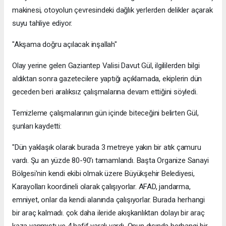
makinesi, otoyolun çevresindeki dağlık yerlerden delikler açarak
suyu tahliye ediyor.
"Akşama doğru açılacak inşallah"
Olay yerine gelen Gaziantep Valisi Davut Gül, ilgililerden bilgi
aldıktan sonra gazetecilere yaptığı açıklamada, ekiplerin dün
geceden beri aralıksız çalışmalarına devam ettiğini söyledi.
Temizleme çalışmalarının gün içinde biteceğini belirten Gül,
şunları kaydetti:
"Dün yaklaşık olarak burada 3 metreye yakın bir atık çamuru
vardı. Şu an yüzde 80-90'ı tamamlandı. Başta Organize Sanayi
Bölgesi'nin kendi ekibi olmak üzere Büyükşehir Belediyesi,
Karayolları koordineli olarak çalışıyorlar. AFAD, jandarma,
emniyet, onlar da kendi alanında çalışıyorlar. Burada herhangi
bir araç kalmadı. çok daha ileride akışkanlıktan dolayı bir araç
kaza yapmıştı ve 4 hafif yaralı vardı. Onun dışında herhangi bir