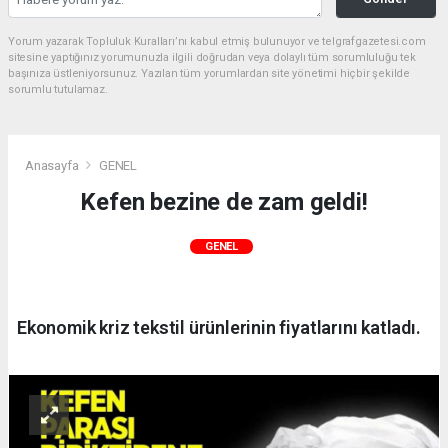
Yorum yazarak Topluluk Kuralları’nı kabul etmiş bulunuyor ve telgrafgazetesi.com
sitesine yaptığınız yorumunuzla ilgili doğrudan veya dolaylı tüm sorumluluğu tek
başınıza üstleniyorsunuz. Yazılan tüm yorumlardan site yönetimi hiçbir şekilde
sorumlu tutulamaz.
Anasayfa
GENEL
Kefen bezine de zam geldi!
GENEL
Ekonomik kriz tekstil ürünlerinin fiyatlarını katladı.