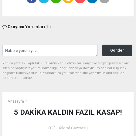
Okuyucu Yorumları
(0)
Gönder
Yorum yazarak Topluluk Kuralları’nı kabul etmiş bulunuyor ve telgrafgazetesi.com
sitesine yaptığınız yorumunuzla ilgili doğrudan veya dolaylı tüm sorumluluğu tek
başınıza üstleniyorsunuz. Yazılan tüm yorumlardan site yönetimi hiçbir şekilde
sorumlu tutulamaz.
Anasayfa
5 DAKİKA KALDIN FAZIL KASAP!
(TG) - Telgraf Gazetesi |