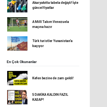
Akaryakıtta tabela değişti! İşte
güncel fiyatlar
A Millî Takım Venezuela
maçına hazır
Türk turistler Yunanistan'a
kaçıyor
En Çok Okunanlar
Kefen bezine de zam geldi!
5 DAKİKA KALDIN FAZIL
KASAP!