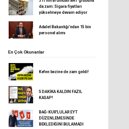
JTI’nin ardından BAT grubuna
da zam: Sigara fiyatları
yükselmeye devam ediyor
Adalet Bakanlığı’ndan 15 bin
personel alımı
En Çok Okunanlar
Kefen bezine de zam geldi!
5 DAKİKA KALDIN FAZIL
KASAP!
BAĞ-KUR'LULAR EYT
DÜZENLEMESİNDE
BEKLEDİĞİNİ BULAMADI