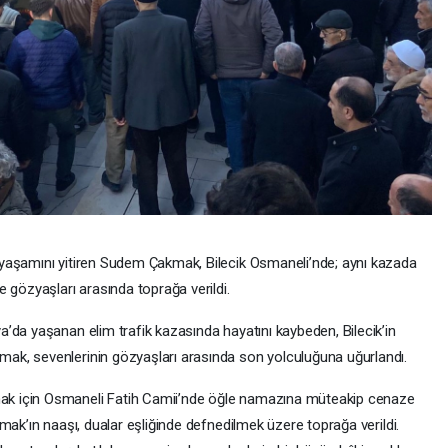
yaşamını yitiren Sudem Çakmak, Bilecik Osmaneli’nde; aynı kazada
 gözyaşları arasında toprağa verildi.
’da yaşanan elim trafik kazasında hayatını kaybeden, Bilecik’in
k, sevenlerinin gözyaşları arasında son yolculuğuna uğurlandı.
k için Osmaneli Fatih Camii’nde öğle namazına müteakip cenaze
mak’ın naaşı, dualar eşliğinde defnedilmek üzere toprağa verildi.