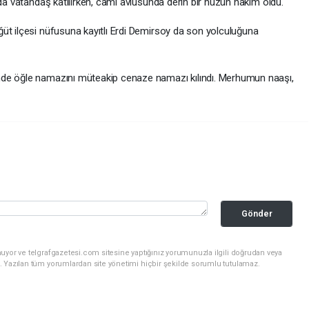
ıda vatandaş katılırken, cami avlusunda derin bir hüzün hâkim oldu.
üt ilçesi nüfusuna kayıtlı Erdi Demirsoy da son yolculuğuna
nde öğle namazını müteakip cenaze namazı kılındı. Merhumun naaşı,
Gönder
uyor ve telgrafgazetesi.com sitesine yaptığınız yorumunuzla ilgili doğrudan veya
. Yazılan tüm yorumlardan site yönetimi hiçbir şekilde sorumlu tutulamaz.