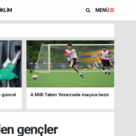
İKLİM
MENÜ
e güncel
A Millî Takım Venezuela maçına hazır
den gençler