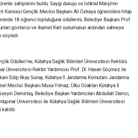
renle sahiplerini buldu. Saygı duruşu ve İstiklal Marşı’nın
nt Konseyi Gençlik Meclisi Başkanı Ali Özkaya öğrencilere hitap
reninde 18 öğrenci topluluğuna ödüllerini, Belediye Başkanı Prof.
 oyunları gösterisi ve İkamet Kart sunumunun ardından sahneye
n söyledi.
çlik Ödülleri’ne; Kütahya Sağlık Bilimleri Üniversitesi Rektörü
nar Üniversitesi Rektör Yardımcısı Prof. Dr. Hasan Göçmez ile
şkanı Edip İlkay Sunay, Kütahya İl Jandarma Komutanı Jandarma
enel Meclisi Başkanı Musa Yılmaz, Ülkü Ocakları Kütahya İl
Hüseyin Demirtaş, Belediye Başkan Yardımcıları Abdullah Damcı,
pınar Üniversitesi ile Kütahya Sağlık Bilimleri Üniversitesi
katıldı.