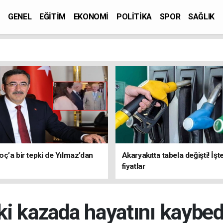
GENEL
EĞİTİM
EKONOMİ
POLİTİKA
SPOR
SAĞLIK
ç’a bir tepki de Yılmaz’dan
Akaryakıtta tabela değişti! İşt
fiyatlar
ki kazada hayatını kaybe