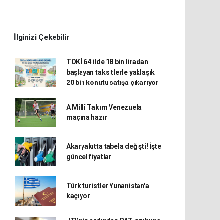
İlginizi Çekebilir
TOKİ 64 ilde 18 bin liradan
başlayan taksitlerle yaklaşık
20 bin konutu satışa çıkarıyor
A Millî Takım Venezuela
maçına hazır
Akaryakıtta tabela değişti! İşte
güncel fiyatlar
Türk turistler Yunanistan'a
kaçıyor