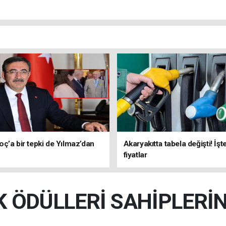
ç’a bir tepki de Yılmaz’dan
Akaryakıtta tabela değişti! İşt
fiyatlar
K ÖDÜLLERİ SAHİPLERİN