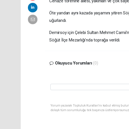
Cenaze törenine ailesi, yakınları ve çok say
Öte yandan aynı kazada yaşamını yitiren Söğ
uğurlandı.
Demirsoy için Çelebi Sultan Mehmet Camii’
Söğüt İlçe Mezarlığı’nda toprağa verildi.
Okuyucu Yorumları
(0)
Yorum yazarak Topluluk Kuralları’nı kabul etmiş bulun
dolaylı tüm sorumluluğu tek başınıza üstleniyorsunuz