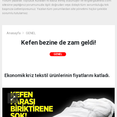
Yorum yazarak Topluluk Kuralları’nı kabul etmiş bulunuyor ve telgrafgazetesi.com
sitesine yaptığınız yorumunuzla ilgili doğrudan veya dolaylı tüm sorumluluğu tek
başınıza üstleniyorsunuz. Yazılan tüm yorumlardan site yönetimi hiçbir şekilde
sorumlu tutulamaz.
Anasayfa
GENEL
Kefen bezine de zam geldi!
GENEL
Ekonomik kriz tekstil ürünlerinin fiyatlarını katladı.