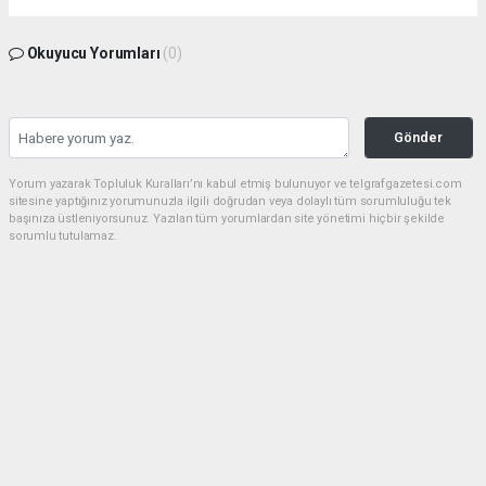
Okuyucu Yorumları
(0)
Gönder
Yorum yazarak Topluluk Kuralları’nı kabul etmiş bulunuyor ve telgrafgazetesi.com
sitesine yaptığınız yorumunuzla ilgili doğrudan veya dolaylı tüm sorumluluğu tek
başınıza üstleniyorsunuz. Yazılan tüm yorumlardan site yönetimi hiçbir şekilde
sorumlu tutulamaz.
Anasayfa
5 DAKİKA KALDIN FAZIL KASAP!
(TG) - Telgraf Gazetesi |