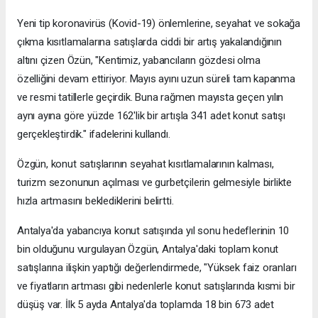
Yeni tip koronavirüs (Kovid-19) önlemlerine, seyahat ve sokağa
çıkma kısıtlamalarına satışlarda ciddi bir artış yakalandığının
altını çizen Özün, "Kentimiz, yabancıların gözdesi olma
özelliğini devam ettiriyor. Mayıs ayını uzun süreli tam kapanma
ve resmi tatillerle geçirdik. Buna rağmen mayısta geçen yılın
aynı ayına göre yüzde 162'lik bir artışla 341 adet konut satışı
gerçekleştirdik." ifadelerini kullandı.
Özgün, konut satışlarının seyahat kısıtlamalarının kalması,
turizm sezonunun açılması ve gurbetçilerin gelmesiyle birlikte
hızla artmasını beklediklerini belirtti.
Antalya'da yabancıya konut satışında yıl sonu hedeflerinin 10
bin olduğunu vurgulayan Özgün, Antalya'daki toplam konut
satışlarına ilişkin yaptığı değerlendirmede, "Yüksek faiz oranları
ve fiyatların artması gibi nedenlerle konut satışlarında kısmi bir
düşüş var. İlk 5 ayda Antalya'da toplamda 18 bin 673 adet