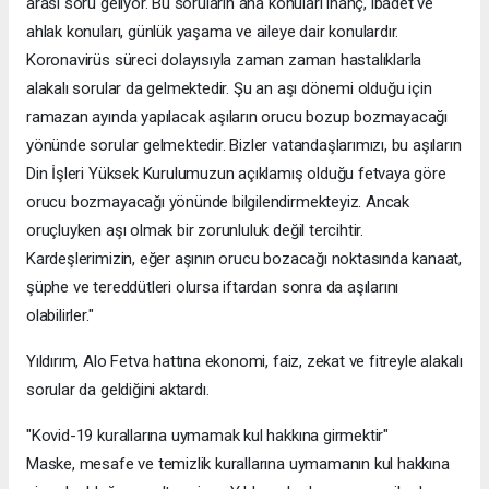
arası soru geliyor. Bu soruların ana konuları inanç, ibadet ve
ahlak konuları, günlük yaşama ve aileye dair konulardır.
Koronavirüs süreci dolayısıyla zaman zaman hastalıklarla
alakalı sorular da gelmektedir. Şu an aşı dönemi olduğu için
ramazan ayında yapılacak aşıların orucu bozup bozmayacağı
yönünde sorular gelmektedir. Bizler vatandaşlarımızı, bu aşıların
Din İşleri Yüksek Kurulumuzun açıklamış olduğu fetvaya göre
orucu bozmayacağı yönünde bilgilendirmekteyiz. Ancak
oruçluyken aşı olmak bir zorunluluk değil tercihtir.
Kardeşlerimizin, eğer aşının orucu bozacağı noktasında kanaat,
şüphe ve tereddütleri olursa iftardan sonra da aşılarını
olabilirler."
Yıldırım, Alo Fetva hattına ekonomi, faiz, zekat ve fitreyle alakalı
sorular da geldiğini aktardı.
"Kovid-19 kurallarına uymamak kul hakkına girmektir"
Maske, mesafe ve temizlik kurallarına uymamanın kul hakkına