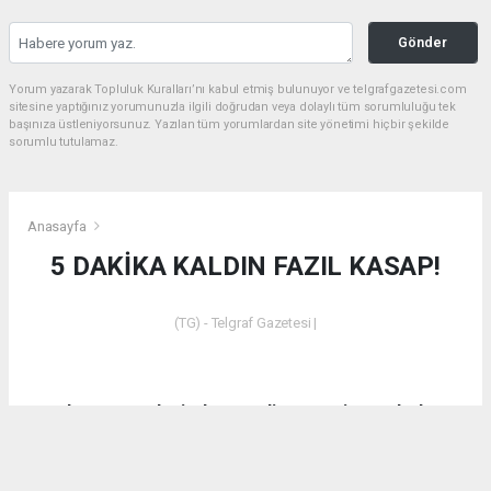
Gönder
Yorum yazarak Topluluk Kuralları’nı kabul etmiş bulunuyor ve telgrafgazetesi.com
sitesine yaptığınız yorumunuzla ilgili doğrudan veya dolaylı tüm sorumluluğu tek
başınıza üstleniyorsunuz. Yazılan tüm yorumlardan site yönetimi hiçbir şekilde
sorumlu tutulamaz.
Anasayfa
5 DAKİKA KALDIN FAZIL KASAP!
(TG) - Telgraf Gazetesi |
Dün akşam saatlerinde Emet’in Küreci Köyü’nde
çıkan yangından sonra eleştirilerde bulunan CHP
Kütahya Milletvekili Ali Fazıl Kasap’a vatandaşların