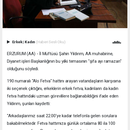
Erkek
|
Kadın
(Haberi Sesli Oku)
ERZURUM (AA) - İl Müftüsü Şahin Yıldırım, AA muhabirine,
Diyanet işleri Başkanlığının bu yılki temasının "şifa ayı ramazan"
olduğunu söyledi.
190 numaralı "Alo Fetva" hattını arayan vatandaşların karşısına
iki seçenek çıktığını, erkeklerin erkek fetva, kadınların da kadın
fetva hattındaki uzman görevlilere bağlanabildiğini ifade eden
Yıldırım, şunları kaydetti:
"Arkadaşlarımız saat 22.00'ye kadar telefonla gelen sorulara
bakabilmektedir. Fetva hattımıza günlük ortalama 80 ila 100