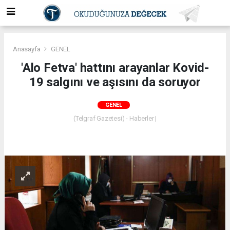
Anasayfa
GENEL
'Alo Fetva' hattını arayanlar Kovid-
19 salgını ve aşısını da soruyor
GENEL
(Telgraf Gazetesi) - Haberler |