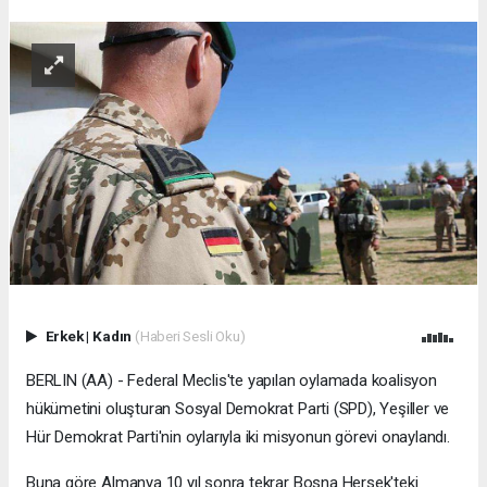
Erkek
|
Kadın
(Haberi Sesli Oku)
BERLIN (AA) - Federal Meclis'te yapılan oylamada koalisyon
hükümetini oluşturan Sosyal Demokrat Parti (SPD), Yeşiller ve
Hür Demokrat Parti'nin oylarıyla iki misyonun görevi onaylandı.
Buna göre Almanya 10 yıl sonra tekrar Bosna Hersek'teki