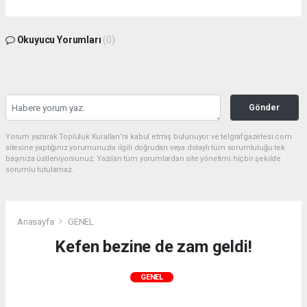
Okuyucu Yorumları
(0)
Gönder
Yorum yazarak Topluluk Kuralları’nı kabul etmiş bulunuyor ve telgrafgazetesi.com
sitesine yaptığınız yorumunuzla ilgili doğrudan veya dolaylı tüm sorumluluğu tek
başınıza üstleniyorsunuz. Yazılan tüm yorumlardan site yönetimi hiçbir şekilde
sorumlu tutulamaz.
Anasayfa
GENEL
Kefen bezine de zam geldi!
GENEL