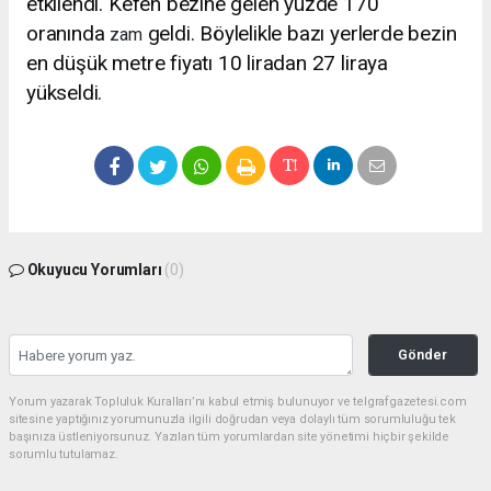
etkilendi. Kefen bezine gelen yüzde 170
oranında
geldi. Böylelikle bazı yerlerde bezin
zam
en düşük metre fiyatı 10 liradan 27 liraya
yükseldi.
Okuyucu Yorumları
(0)
Gönder
Yorum yazarak Topluluk Kuralları’nı kabul etmiş bulunuyor ve telgrafgazetesi.com
sitesine yaptığınız yorumunuzla ilgili doğrudan veya dolaylı tüm sorumluluğu tek
başınıza üstleniyorsunuz. Yazılan tüm yorumlardan site yönetimi hiçbir şekilde
sorumlu tutulamaz.