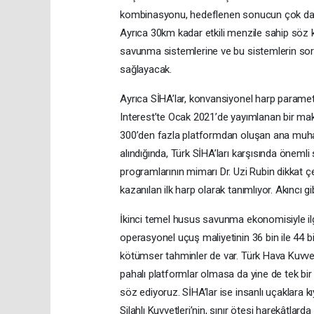
kombinasyonu, hedeflenen sonucun çok daha
Ayrıca 30km kadar etkili menzile sahip söz
savunma sistemlerine ve bu sistemlerin sor
sağlayacak.
Ayrıca SİHA’lar, konvansiyonel harp paramet
Interest’te Ocak 2021’de yayımlanan bir mak
300’den fazla platformdan oluşan ana muhar
alındığında, Türk SİHA’ları karşısında önemli
programlarının mimarı Dr. Uzi Rubin dikkat ç
kazanılan ilk harp olarak tanımlıyor. Akıncı g
İkinci temel husus savunma ekonomisiyle ilgi
operasyonel uçuş maliyetinin 36 bin ile 44 b
kötümser tahminler de var. Türk Hava Kuvvetl
pahalı platformlar olmasa da yine de tek bir 
söz ediyoruz. SİHA’lar ise insanlı uçaklara 
Silahlı Kuvvetleri’nin, sınır ötesi harekâtlar