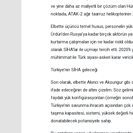
ve yine daha az maliyetli bir çözüm olan Hü
noktada, ATAK-2 ağır taarruz helikopterinin 
Elbette üçüncü temel husus, personelin yüks
Ürdün’den Rusya’ya kadar birçok aktörün yaş
kurtarma çalışmaları için ne kadar riskli oldu
olarak SİHA’lar ile uçmayı tercih etti. 2020’li 
mühimmat ile Türk siyasi-askeri karar veric
Türkiye’nin SİHA geleceği
Son olarak, elbette Akıncı ve Aksungur gib
ifade edeceğinin de altını çizelim. Söz geli
faydalı yük konfigürasyonları (örneğin sonob
Türkiye’nin savunma ihracatı açısından çok c
taşıma kapasitesi, sistemi, yüksek değerli he
donatabilecek potansiyele sahip.