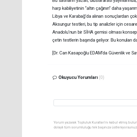
Bu satırların yazarı, uluslararası yayınları
harp kabiliyetinin “altın çağının” daha yaş
Libya ve Karabağ’da alınan sonuçlardan çok 
Aksungur testleri, bu tip analizler için cesare
Anadolu’nun bir SİHA gemisi olması konsepti
çetin testlerin başında geliyor. Bu konuları d
[Dr. Can Kasapoğlu EDAM’da Güvenlik ve Sav
Okuyucu Yorumları
(0)
Yorum yazarak Topluluk Kuralları’nı kabul etmiş bulun
dolaylı tüm sorumluluğu tek başınıza üstleniyorsunuz