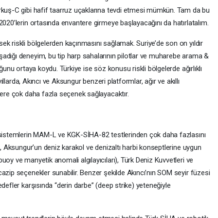
rkuş-C gibi hafif taarruz uçaklarına tevdi etmesi mümkün. Tam da bu
2020’lerin ortasında envantere girmeye başlayacağını da hatırlatalım.
ek riskli bölgelerden kaçınmasını sağlamak. Suriye’de son on yıldır
adığı deneyim, bu tip harp sahalarının pilotlar ve muharebe arama &
ğunu ortaya koydu. Türkiye ise söz konusu riskli bölgelerde ağırlıklı
yıllarda, Akıncı ve Aksungur benzeri platformlar, ağır ve akıllı
ilere çok daha fazla seçenek sağlayacaktır.
i sistemlerin MAM-L ve KGK-SİHA-82 testlerinden çok daha fazlasını
mi, Aksungur’un deniz karakol ve denizaltı harbi konseptlerine uygun
uoy ve manyetik anomali algılayıcıları), Türk Deniz Kuvvetleri ve
azip seçenekler sunabilir. Benzer şekilde Akıncı’nın SOM seyir füzesi
defler karşısında “derin darbe” (deep strike) yeteneğiyle