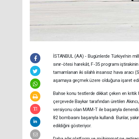
İSTANBUL (AA) - Bugünlerde Türkiye’nin milli
sınır-ötesi harekât, F-35 programı iştiraki
tamamlanan iki silahlı insansız hava aracı (
aşamaya geçmek üzere olduğuna işaret edi
​​​​​​​Bahse konu testlerde dikkat çeken en k
çerçevede Baykar tarafından üretilen Akıncı
versiyonu olan MAM-T ile başarıyla denendi.
82 bombasını başarıyla kullandı. Bunlar, yakı
edildiğini gösteriyor.
Daha ağır platform ve mühimmat ne getire