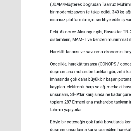
(JDAM/Müşterek Doğrudan Taarruz Mühimmatı)
bir modernizasyon ile takip edildi. 340 kg ağ
insansız platformlar için sertifiye edilmiş var
Peki, Akıncı ve Aksungur gibi, Bayraktar TB-
sistemlerin, MAM-T ve benzeri mühimmat ile
Harekât tasarısı ve savunma ekonomisi boyu
Öncelikle, harekât tasarısı (CONOPS / conc
düşman ana muharebe tankları gibi, zırhlı ka
imhasında çok daha büyük bir başarı potansiy
kayıpları, elektronik harp ve ağ-merkezli h
unsurların, SİHA’lar karşısında ne kadar ça
toplam 287 Ermeni ana muharebe tankının imha e
tahmin yapıyorlar.
Böyle bir yeteneğin çok farklı boyutlarda ke
düşman unsurlarına karşı icra edilen harekâ