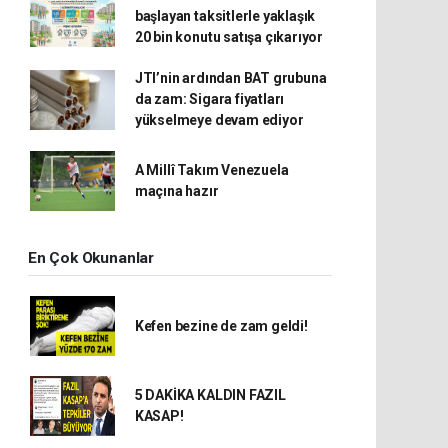
başlayan taksitlerle yaklaşık
20 bin konutu satışa çıkarıyor
JTI’nin ardından BAT grubuna
da zam: Sigara fiyatları
yükselmeye devam ediyor
A Millî Takım Venezuela
maçına hazır
En Çok Okunanlar
Kefen bezine de zam geldi!
5 DAKİKA KALDIN FAZIL
KASAP!