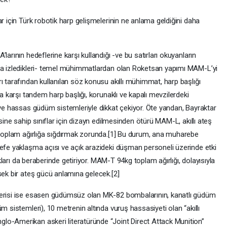
ar için Türk robotik harp gelişmelerinin ne anlama geldiğini daha
larının hedeflerine karşı kullandığı -ve bu satırları okuyanların
rla izledikleri- temel mühimmatlardan olan Roketsan yapımı MAM-L’yi
ı tarafından kullanılan söz konusu akıllı mühimmat, harp başlığı
ra karşı tandem harp başlığı, korunaklı ve kapalı mevzilerdeki
 ve hassas güdüm sistemleriyle dikkat çekiyor. Öte yandan, Bayraktar
esine sahip sınıflar için dizayn edilmesinden ötürü MAM-L, akıllı ateş
g toplam ağırlığa sığdırmak zorunda.[1] Bu durum, ana muharebe
defe yaklaşma açısı ve açık arazideki düşman personeli üzerinde etki
lıkları da beraberinde getiriyor. MAM-T 94kg toplam ağırlığı, dolayısıyla
sek bir ateş gücü anlamına gelecek.[2]
serisi ise esasen güdümsüz olan MK-82 bombalarının, kanatlı güdüm
m sistemleri), 10 metrenin altında vuruş hassasiyeti olan “akıllı
lo-Amerikan askeri literatüründe “Joint Direct Attack Munition”