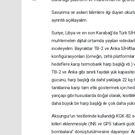
Savunma ve askeri bilimlere ilgi duyan okurl
ayrıntılı açıklayalım.
Suriye, Libya ve en son Karabağ’da Türk SİHA’
muhtemelen dijital ortamda yayılan videola
inceleyelim. Bayraktar TB-2 ve Anka SİHA’lar
konfigürasyonları (örneğin, zırhlı platformla
hedeflere karşı termobarik harp başlığı vb.)
TB-2 ve Anka gibi sınırlı faydalı yük kapasit
gücünü, harp başlığı da dahil yaklaşık 22 k
tanklarına karşı tam etki göstermek için he
yarıçapı gibi hususlarda doğal olarak, kısıtlı
daha büyük bir harp başlığı ile çok daha yük
Aksungur’un testlerinde kullandığı KGK-82 
kitleri eklenmesiyle (INS ve GPS tabanlı güdü
bombalara” dönüştürülmesine dayanıyor. Ang