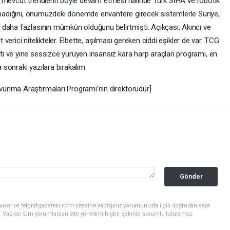
nda, mevcut trendlerin böyle devam etmesi halinde Türk SİHA ve robotik
anmadığını, önümüzdeki dönemde envantere girecek sistemlerle Suriye,
daha fazlasının mümkün olduğunu belirtmişti. Açıkçası, Akıncı ve
t verici nitelikteler. Elbette, aşılması gereken ciddi eşikler de var. TCG
 ve yine sessizce yürüyen insansız kara harp araçları programı, en
a sonraki yazılara bırakalım.
unma Araştırmaları Programı’nın direktörüdür]
Gönder
uyor ve telgrafgazetesi.com sitesine yaptığınız yorumunuzla ilgili doğrudan veya
. Yazılan tüm yorumlardan site yönetimi hiçbir şekilde sorumlu tutulamaz.