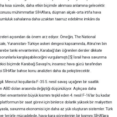
 kısa sürede, daha etkin biçimde alınması anlamına gelecektir.
 konusu mühimmatlar SİHA’lara, düşman alçak-orta irtifa hava
umluluk sahalarına daha uzaktan taarruz edebilme imkânı da
releri açısından da önem arz ediyor. Örneğin, The National
ale, Yunanistan-Türkiye askeri dengesi kapsamında, Atina’nın bin
ebe tankı envanterinin, Karabağ’dan öğrenilen dersler dikkate
 sorunlarla karşılaşabileceğini vurgulamıştı.[5] İsrail hava savunma
ekici biçimde Karabağ Savaşı’nı, insansız hava gücü tarafından
ibi SİHA’lar bahse konu analizleri daha da pekiştirecektir.
li. Mevcut koşullarda F-35 5. nesil savaş uçağının bir saatlik
in ABD doları arasında değiştiği düşünülüyor. Açıkçası daha
eri envanterinin büyük kısmını teşkil eden 4. nesil F-16’lar bu kadar
platformun bir saat görevi için binlerce dolarlık yüksek bir maliyetten
kıyasla, savunma ekonomisi için daha az yük oluşturan sistemler. Türk
da ve terörle mücadelede, hava-kara görevlerinin bir kısmını SİHA’lara