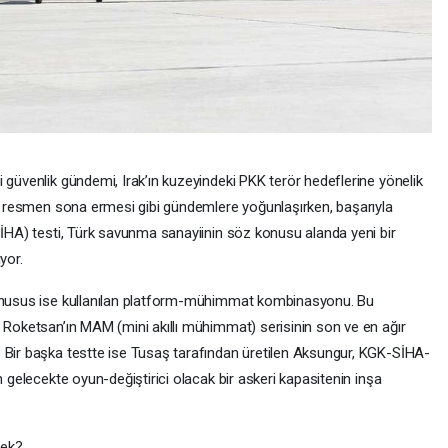
 güvenlik gündemi, Irak’ın kuzeyindeki PKK terör hedeflerine yönelik
nin resmen sona ermesi gibi gündemlere yoğunlaşırken, başarıyla
SİHA) testi, Türk savunma sanayiinin söz konusu alanda yeni bir
yor.
ritik husus ise kullanılan platform-mühimmat kombinasyonu. Bu
, Roketsan’ın MAM (mini akıllı mühimmat) serisinin son ve en ağır
 Bir başka testte ise Tusaş tarafından üretilen Aksungur, KGK-SİHA-
n gelecekte oyun-değiştirici olacak bir askeri kapasitenin inşa
cek?