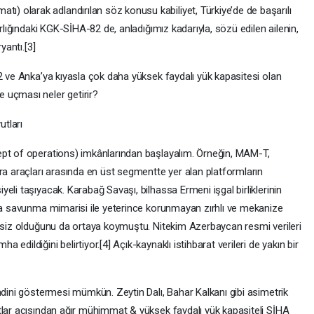
 olarak adlandırılan söz konusu kabiliyet, Türkiye’de de başarılı
ırlığındaki KGK-SİHA-82 de, anladığımız kadarıyla, sözü edilen ailenin,
yantı.[3]
2 ve Anka’ya kıyasla çok daha yüksek faydalı yük kapasitesi olan
 uçması neler getirir?
tları
ept of operations) imkânlarından başlayalım. Örneğin, MAM-T,
ra araçları arasında en üst segmentte yer alan platformların
eli taşıyacak. Karabağ Savaşı, bilhassa Ermeni işgal birliklerinin
ava savunma mimarisi ile yeterince korunmayan zırhlı ve mekanize
resiz olduğunu da ortaya koymuştu. Nitekim Azerbaycan resmi verileri
dildiğini belirtiyor.[4] Açık-kaynaklı istihbarat verileri de yakın bir
ndini göstermesi mümkün. Zeytin Dalı, Bahar Kalkanı gibi asimetrik
tlar açısından ağır mühimmat & yüksek faydalı yük kapasiteli SİHA