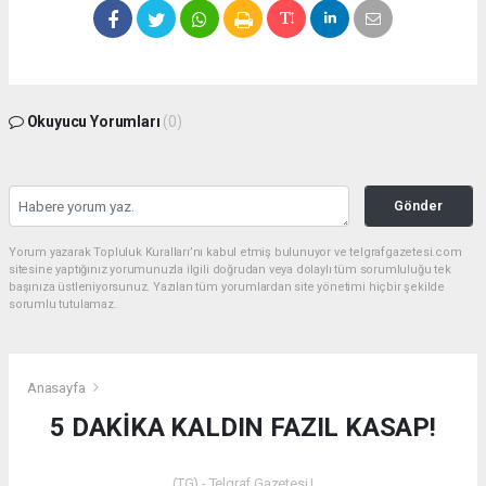
Okuyucu Yorumları
(0)
Gönder
Yorum yazarak Topluluk Kuralları’nı kabul etmiş bulunuyor ve telgrafgazetesi.com
sitesine yaptığınız yorumunuzla ilgili doğrudan veya dolaylı tüm sorumluluğu tek
başınıza üstleniyorsunuz. Yazılan tüm yorumlardan site yönetimi hiçbir şekilde
sorumlu tutulamaz.
Anasayfa
5 DAKİKA KALDIN FAZIL KASAP!
(TG) - Telgraf Gazetesi |