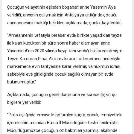
Çocuğun velayetinin eşinden boşanan anne Yasemin A'ya
verildiği, annenin çalışmak için Antalya'ya gittiğinde çocuğa
anneannesinin baktığı belirtilen açıklamada, şunlar kaydedildi:
"Anneannenin vefatıyla beraber evde birlikte yaşadıkları teyze
ile kalan küçükten bir süre sonra haber alamayan anne
Yasemin A'nın 2020 yılında kayıp ilanı verdiği bilgisi edinilmiştir.
Teyze Kamuran Pınar A'nın ev kirasını ödememesi nedeniyle
mahkemece evin tahliyesine karar verilmiş ve hükmün icrası
sebebiyle eve girildiğinde çocuk sağlıklı olmayan bir evde
bulunulmuştur."
Açıklamada, çocuğun genel durumuna ve sürece ilişkin şu
bilgilere yer verildi:
"Polis eşliğinde emniyete götürülen küçük çocuk, emniyetteki
işlemlerinin ardından Bursa İl Müdürlüğüne teslim edilmiştir.
Müdürlüğümüzce çocuğun öz bakımları yapılmış, akabinde