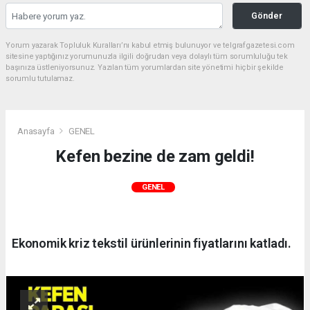
Gönder
Yorum yazarak Topluluk Kuralları’nı kabul etmiş bulunuyor ve telgrafgazetesi.com
sitesine yaptığınız yorumunuzla ilgili doğrudan veya dolaylı tüm sorumluluğu tek
başınıza üstleniyorsunuz. Yazılan tüm yorumlardan site yönetimi hiçbir şekilde
sorumlu tutulamaz.
Anasayfa
GENEL
Kefen bezine de zam geldi!
GENEL
Ekonomik kriz tekstil ürünlerinin fiyatlarını katladı.