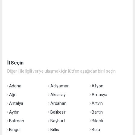
İl Seçin
Diğer il ile ilgili veriye ulaşmak için lütfen aşağıdan bir il seçin
Adana
Adıyaman
Afyon
Ağrı
Aksaray
Amasya
Antalya
Ardahan
Artvin
Aydın
Balıkesir
Bartın
Batman
Bayburt
Bilecik
Bingöl
Bitlis
Bolu