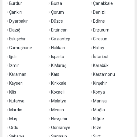
Burdur
Bursa
Çanakkale
Çankırı
Çorum
Denizli
Diyarbakır
Düzce
Edirne
Elazığ
Erzincan
Erzurum
Eskişehir
Gaziantep
Giresun
Gümüşhane
Hakkari
Hatay
Iğdır
Isparta
İstanbul
İzmir
K.Maraş
Karabük
Karaman
Kars
Kastamonu
Kayseri
Kırıkkale
Kırşehir
Kilis
Kocaeli
Konya
Kütahya
Malatya
Manisa
Mardin
Mersin
Muğla
Muş
Nevşehir
Niğde
Ordu
Osmaniye
Rize
Sakarya
Samsun
Siirt