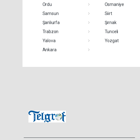
Ordu
Osmaniye
Samsun
Siirt
Şanlıurfa
Şırnak
Trabzon
Tunceli
Yalova
Yozgat
Ankara
Pro-0.032