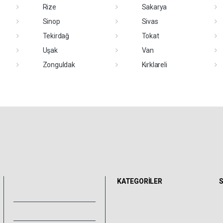
Rize
Sakarya
Sinop
Sivas
Tekirdağ
Tokat
Uşak
Van
Zonguldak
Kırklareli
KATEGORİLER
S
Foto Galeri
GENEL
Video Galeri
EĞİTİM