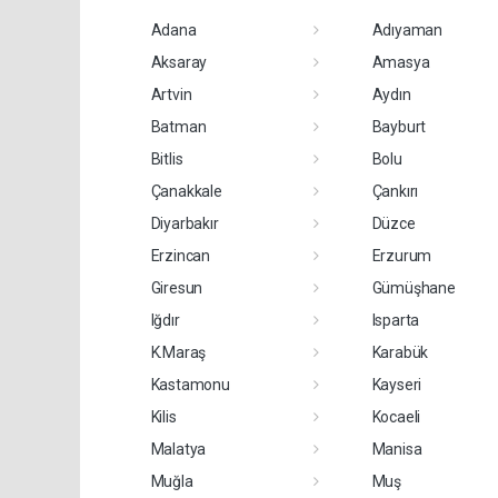
Adana
Adıyaman
Aksaray
Amasya
Artvin
Aydın
Batman
Bayburt
Bitlis
Bolu
Çanakkale
Çankırı
Diyarbakır
Düzce
Erzincan
Erzurum
Giresun
Gümüşhane
Iğdır
Isparta
K.Maraş
Karabük
Kastamonu
Kayseri
Kilis
Kocaeli
Malatya
Manisa
Muğla
Muş