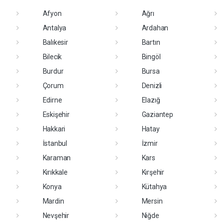
Afyon
Ağrı
Antalya
Ardahan
Balıkesir
Bartın
Bilecik
Bingöl
Burdur
Bursa
Çorum
Denizli
Edirne
Elazığ
Eskişehir
Gaziantep
Hakkari
Hatay
İstanbul
İzmir
Karaman
Kars
Kırıkkale
Kırşehir
Konya
Kütahya
Mardin
Mersin
Nevşehir
Niğde