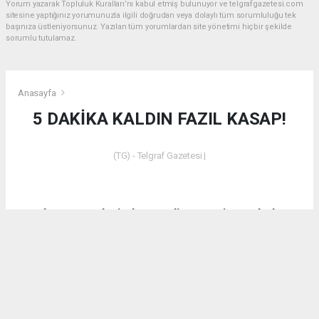
Yorum yazarak Topluluk Kuralları’nı kabul etmiş bulunuyor ve telgrafgazetesi.com
sitesine yaptığınız yorumunuzla ilgili doğrudan veya dolaylı tüm sorumluluğu tek
başınıza üstleniyorsunuz. Yazılan tüm yorumlardan site yönetimi hiçbir şekilde
sorumlu tutulamaz.
Anasayfa
5 DAKİKA KALDIN FAZIL KASAP!
(TG) - Telgraf Gazetesi |
Dün akşam saatlerinde Emet’in Küreci Köyü’nde
çıkan yangından sonra eleştirilerde bulunan CHP
Kütahya Milletvekili Ali Fazıl Kasap’a vatandaşların
tepkilerinin yanı sıra bir tepki de AK Parti Kütahya
Milletvekili İshak Gazel’den geldi.