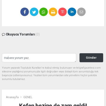
Okuyucu Yorumları
(0)
Gönder
Yorum yazarak Topluluk Kuralları’nı kabul etmiş bulunuyor ve telgrafgazetesi.com
sitesine yaptığınız yorumunuzla ilgili doğrudan veya dolaylı tüm sorumluluğu tek
başınıza üstleniyorsunuz. Yazılan tüm yorumlardan site yönetimi hiçbir şekilde
sorumlu tutulamaz.
Anasayfa
GENEL
Kefen bezine de zam geldi!