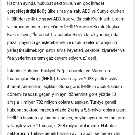
Haziran ayında, hububat sektörünün en çok ihracat
gerçekleştirdiği ilk üç ülke sırasıyla Irak, ABD ve Suriye olurken
İHBİR'de ise ilk üç sırayı ABD, Irak ve Birleşik Krallık aldı. Üretim
ve ihracatın önemine değinen İHBİR Yönetim Kurulu Başkanı
Kazım Taycı, "İstanbul İhracatçılar Birliği olarak yurt dışında
pazar payımızı genişletebilmek ve uzak ülkeler stratejimizi
yerleştirebilmek için satın alma heyetleri, sektörel ziyaretler ve
faaliyetlerimize tam gaz devam ediyoruz." dedi.
İstanbul Hububat Bakliyat Yağlı Tohumlar ve Mamulleri
İhracatçıları Birliği (İHBİR), haziran ayı ve 2023 yılı ilk 6 aylık
ihracat rakamlarını açıkladı. Buna göre; İHBİR’in ocak-haziran
dönemi ihracatı, geçen yılın aynı dönemine göre yüzde 13
artışla 1 milyar 782 milyon dolara ulaşırken, Türkiye geneli
hububat sektörü ihracatı yüzde 2 artışla 5,5 milyar dolara ulaştı.
İHBİR’in haziran ayı ihracatı ise geçen yılın aynı dönemine göre
yaklaşık yüzde 11 düşüşle 268 milyon dolar oldu. Hububat
sektörünün Türkiye geneli haziran ayı ihracatı ise geçen yılın