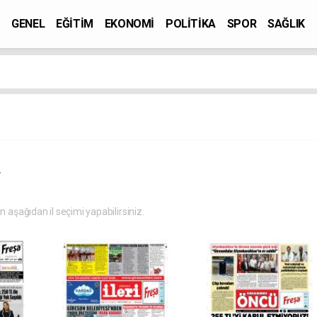
GENEL
EĞİTİM
EKONOMİ
POLİTİKA
SPOR
SAĞLIK
.
in aşağıdan il seçimi yapabilirsiniz.