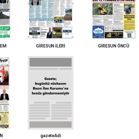
DEM
GİRESUN İLERİ
GİRESUN ÖNCÜ
UN
gazeteAdi