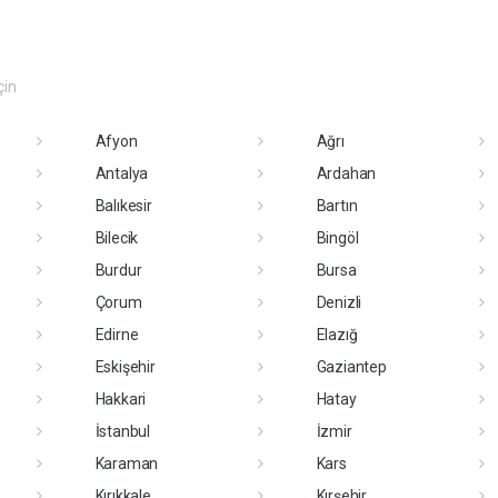
çin
Afyon
Ağrı
Antalya
Ardahan
Balıkesir
Bartın
Bilecik
Bingöl
Burdur
Bursa
Çorum
Denizli
Edirne
Elazığ
Eskişehir
Gaziantep
Hakkari
Hatay
İstanbul
İzmir
Karaman
Kars
Kırıkkale
Kırşehir