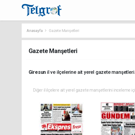
Anasayfa
Gazete Manşetleri
Gazete Manşetleri
Giresun
il ve ilçelerine ait yerel gazete manşetleri
Diğer il ilçelere ait yerel gazete manşetlerini inceleme iç