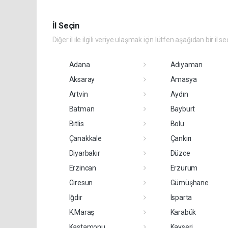
İl Seçin
Diğer il ile ilgili veriye ulaşmak için lütfen aşağıdan bir il se
Adana
Adıyaman
Aksaray
Amasya
Artvin
Aydın
Batman
Bayburt
Bitlis
Bolu
Çanakkale
Çankırı
Diyarbakır
Düzce
Erzincan
Erzurum
Giresun
Gümüşhane
Iğdır
Isparta
K.Maraş
Karabük
Kastamonu
Kayseri