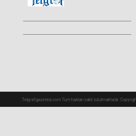
Hakkımızda
Kullanım Şartları
Yayın İlkeleri
Whatsapp İhbar
Veri Politikası
Haber Gönder
Telgrafgazetesi.com Tüm hakları saklı tutulmaktadır. Copyrig