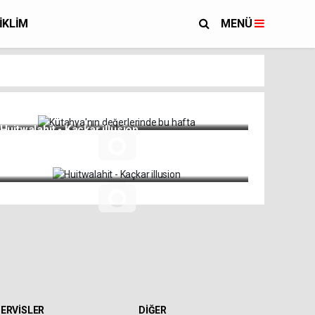
İKLİM
MENÜ
Kütahya'nın değerlerinde bu hafta
Huitwalahit - Kaçkar illusion
ERVİSLER
DİĞER