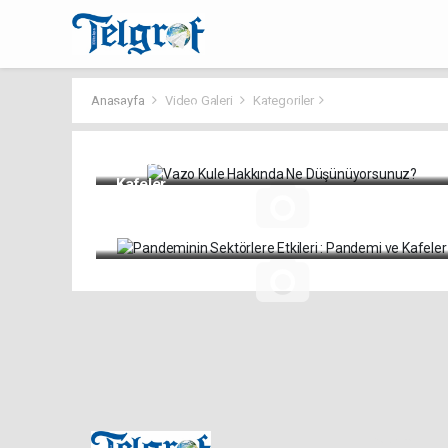
Anasayfa
Video Galeri
Kategoriler
Vazo Kule Hakkında Ne Düşünüyorsunuz?
Pandeminin Sektörlere Etkileri : Pandemi ve
Kafeler
Pro-0.034