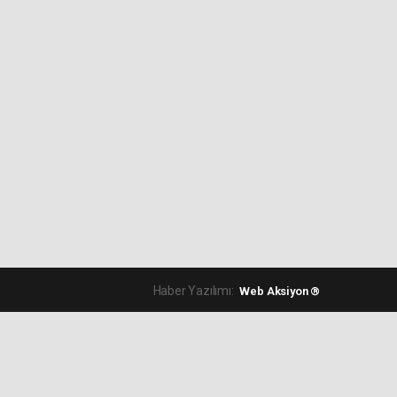
Hava Durumu
Sitede Ara
Yol ve Trafik
Anketler
Namaz Vakitleri
Biyografiler
Eczaneler
Rüya Tabirleri
Lig Fikstürü
Astroloji
Tarihte Bugün
Sinemalar
Seri İlanlar
Şehir Rehberi
Gazete Manşetleri
ipt
Haber Yazılımı:
Web Aksiyon ®