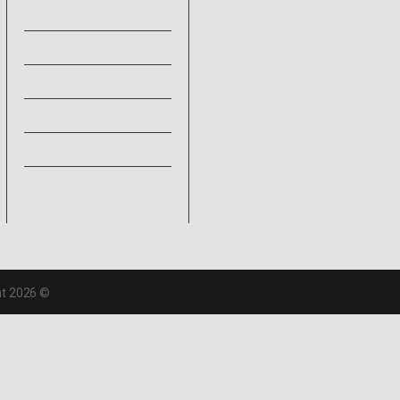
Foto Galeri
GENEL
Video Galeri
EĞİTİM
EKONOMİ
Yazarlar
POLİTİKA
SPOR
Arşivler
SAĞLIK
Künyemiz
İKLİM
Bize Ulaşın
ht 2026 ©
haber yazılımı
haber paketi
haber scripti
haber yazılım
haber scr